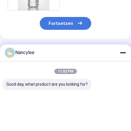
Fortsetzen
Empfohlene Produkte
Nancylee
11:52 PM
Good day, what product are you looking for?
Ernährungsergänzungs-
Verdickungsmittel
Natürlicher
Kreatin-Monohydrat
auf Lager
Süßstoff Bio-
pulverisieren CAS
Calciumalginat Cas
Erythritol-Pul
6020-87-7
9005-35-0
Cas 149-32-6 
% hoch
Bestpreis
Bestpreis
Bestprei