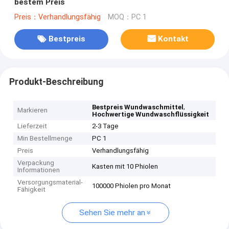
bestem Preis
Preis：Verhandlungsfähig
MOQ：PC 1
Bestpreis
Kontakt
Produkt-Beschreibung
,
Bestpreis Wundwaschmittel
Markieren
Hochwertige Wundwaschflüssigkeit
Lieferzeit
2-3 Tage
Min Bestellmenge
PC 1
Preis
Verhandlungsfähig
Verpackung
Kasten mit 10 Phiolen
Informationen
Versorgungsmaterial-
100000 Phiolen pro Monat
Fähigkeit
Sehen Sie mehr an