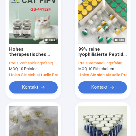
Hohes
99% reine
therapeutisches
lyophilisierte Peptide
Effekte GS-441524
BBG 70 Glühflaschen
Preis:
Verhandlungsfähig
Preis:
Verhandlungsfähig
5.5mL FAV GS 441524
für die
MOQ:
10 Phiolen
MOQ:
10 Fläschchen
für Katzen FIPV
Fettverbrennung
Holen Sie sich aktuelle Preis
Holen Sie sich aktuelle Preis
Kontakt
Kontakt