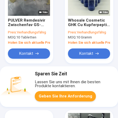
PULVER Remdesivir
Whosale Cosmetic
Zwischenfav GS-
GHK Cu Kupferpeptid
441524 Cat Use CAS-
zum Verkauf
Preis:
Verhandlungsfähig
Preis:
Verhandlungsfähig
1191237-69-0
MOQ:
10 Tabletten
MOQ:
10 Gramm
Holen Sie sich aktuelle Preis
Holen Sie sich aktuelle Preis
Kontakt
Kontakt
Sparen Sie Zeit
Lassen Sie uns mit Ihnen die besten
Produkte kontaktieren.
Geben Sie Ihre Anforderung