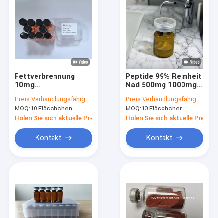
Fettverbrennung
Peptide 99% Reinheit
10mg
Nad 500mg 1000mg
Durchstechflaschen
Vials Peptid gegen
Preis:
Verhandlungsfähig
Preis:
Verhandlungsfähig
5-Amino-1mq China
Anti-Aging
MOQ:
10 Fläschchen
MOQ:
10 Fläschchen
Fabrik Direktverkauf
Holen Sie sich aktuelle Preis
Holen Sie sich aktuelle Preis
Kontakt
Kontakt