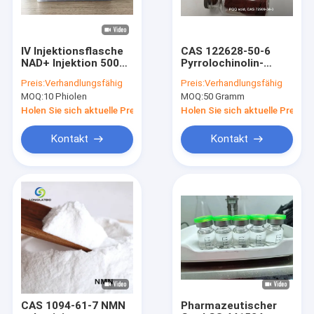
IV Injektionsflasche
CAS 122628-50-6
NAD+ Injektion 500
Pyrrolochinolin-
mg Für Anti-Aging
Quinon-Disodiumsalz
Preis:
Verhandlungsfähig
Preis:
Verhandlungsfähig
Pharma API
MOQ:
10 Phiolen
MOQ:
50 Gramm
Holen Sie sich aktuelle Preis
Holen Sie sich aktuelle Preis
Kontakt
Kontakt
Haus
Produkte
Über uns
CAS 1094-61-7 NMN
Pharmazeutischer