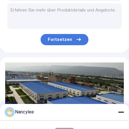
99% Reinheit Beta Nicotinamide Mononucleotide CAS 1094-61-7 NMN in der Nahrung
Pharmazeutisches Zwischenpulver NAD NMN CAS 1094-61-7
Wholesale Pharmaceutical Grade 99% NMN NAD CAS 1094-61-7
99% reiner Nikotinamid Riboside Nad Pulver-NAD+ Coenzym CAS 53-84-9
Nad-Coenzym-Nikotinamid-Adenin-Dinucleotid pulverisieren CAS 53-84-9
Fortsetzen
99% weiße Cabergoline Pulver-Synthese-materielle Vermittler CAS 81409-90-7
99% weißer Cabergoline Speicher Pulver-81409-90-7 in der kühlen trockenen Umwelt
Pharmazeutisches weißes Pulver 81409-90-7 Vermittler Cabergoline 99%
Nootropika Pulver 99% Phenibut HCl / Phenibut CAS 1078-21-3
Nootropische Nahrungsergänzungsmittel Phenibut Faa HCl CAS 1078-21-3
Nancylee