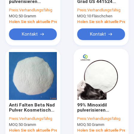
pulverisieren
Grad GS 441524
Fabrik-Ausflug
Niacinamide für Haut
30mg/ML für
Preis:
Verhandlungsfähig
Preis:
Verhandlungsfähig
verstärken
Einspritzung FAVs
MOQ:
50 Gramm
MOQ:
10 Fläschchen
Immunität
Cat Treatment GS-
Qualitätskontrolle
441
Holen Sie sich aktuelle Preis
Holen Sie sich aktuelle Preis
Treten Sie mit uns in Verbindung
Kontakt
Kontakt
Fordern Sie ein Zitat
GS-441524
Kupfertripeptid 1
Minoxidil-Pulver
Anti Falten Beta Nad
99% Minoxidil
Pulver Kosmetische
pulverisieren
Finasteridpulver
Rohstoffe CAS 53-
Kosmetik-Rohstoff
Preis:
Verhandlungsfähig
Preis:
Verhandlungsfähig
84-9
CASs 38304-91-5 für
Bac-Wasser
MOQ:
50 Gramm
MOQ:
50 Gramm
Antihaarausfall
Holen Sie sich aktuelle Preis
Holen Sie sich aktuelle Preis