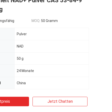
heit NAD+ Pulver CAS 53-84-9
g
ngsfähig
MOQ:
50 Gramm
Pulver
NAD
50 g
24 Monate
d
China
tpreis
Jetzt Chatten