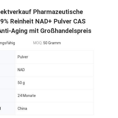
irektverkauf Pharmazeutische
 99% Reinheit NAD+ Pulver CAS
Anti-Aging mit Großhandelspreis
ngsfähig
MOQ:
50 Gramm
Pulver
NAD
50 g
24 Monate
d
China