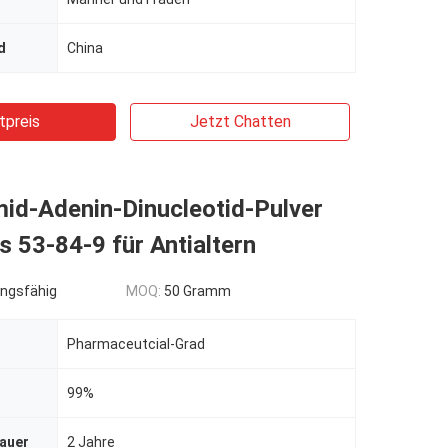
d
China
tpreis
Jetzt Chatten
id-Adenin-Dinucleotid-Pulver
 53-84-9 für Antialtern
ngsfähig
MOQ:
50 Gramm
Pharmaceutcial-Grad
99%
dauer
2 Jahre