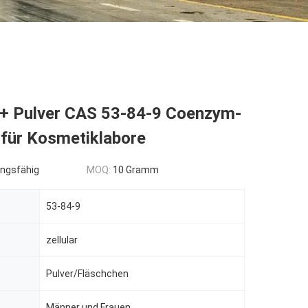
+ Pulver CAS 53-84-9 Coenzym-
 für Kosmetiklabore
ngsfähig
MOQ:
10 Gramm
53-84-9
zellular
Pulver/Fläschchen
Männer und Frauen