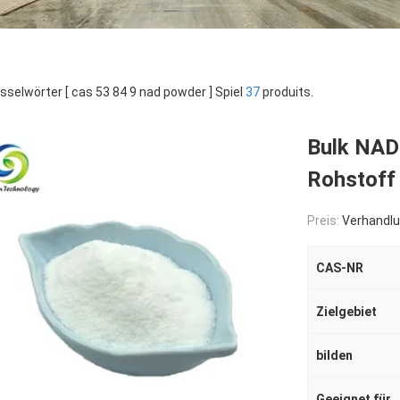
sselwörter [ cas 53 84 9 nad powder ] Spiel
37
produits.
Bulk NAD
Rohstoff
Preis:
Verhandlu
CAS-NR
Zielgebiet
bilden
Geeignet für