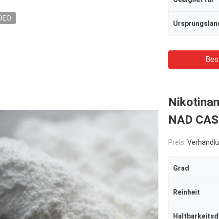
DEO
Ursprungslan
Bes
Nikotinam
NAD CASs
Preis:
Verhandlu
Grad
Reinheit
Haltbarkeits