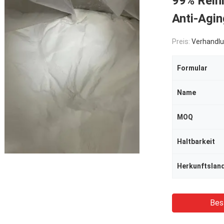
99% Rein
Anti-Agin
Preis:
Verhandlu
Formular
Name
MOQ
Haltbarkeit
Herkunftslan
Bes