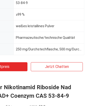
53-84-9
≥99 %
weißes kristallines Pulver
Pharmazeutische/technische Qualität
250 mg/Durchstechflasche, 500 mg/Durchstechflasche, 10 Durchstechflaschen/Karton
tpreis
Jetzt Chatten
er Nikotinamid Riboside Nad
AD+ Coenzym CAS 53-84-9