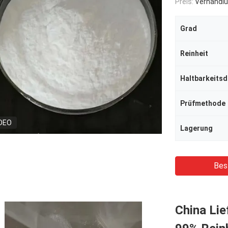
Preis:
Verhandlu
Grad
Reinheit
Haltbarkeits
Prüfmethode
DEO
Lagerung
Bes
China Lie