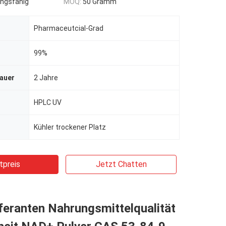
ngsfähig
MOQ:
50 Gramm
Pharmaceutcial-Grad
99%
dauer
2 Jahre
HPLC UV
Kühler trockener Platz
tpreis
Jetzt Chatten
feranten Nahrungsmittelqualität