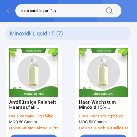
Minoxidil Liquid 15
(7)
Antiflüssige Reinheit
Haar-Wachstum
Haarausfall
Minoxidil 5%
Minoxidil-Lösungs-
flüssiges CAS 38304-
Preis:
Verhandlungsfähig
Preis:
Verhandlungsfähig
5% 15%
91-5
MOQ:
50 Gramm
MOQ:
50 Gramm
Holen Sie sich aktuelle Preis
Holen Sie sich aktuelle Preis