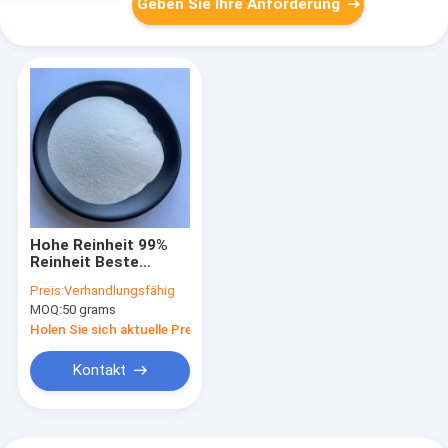
Geben Sie Ihre Anforderung
Hohe Reinheit 99%
Reinheit Beste
Minoxidilpulver CAS
Preis:
Verhandlungsfähig
38304-91-5
MOQ:
50 grams
Holen Sie sich aktuelle Preis
Kontakt