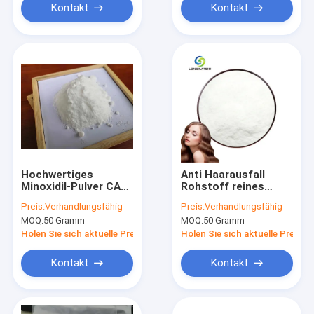
Kontakt
Kontakt
Hochwertiges
Anti Haarausfall
Minoxidil-Pulver CAS
Rohstoff reines
38304-91-5
Bulkpulver 99%
Preis:
Verhandlungsfähig
Preis:
Verhandlungsfähig
Minoxidil mit
MOQ:
50 Gramm
MOQ:
50 Gramm
schneller Lieferung
CAS 38304-91-5
Holen Sie sich aktuelle Preis
Holen Sie sich aktuelle Preis
Kontakt
Kontakt