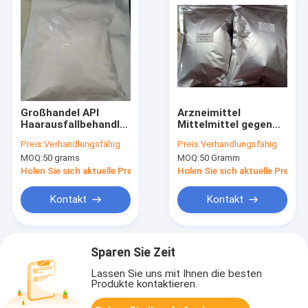
Großhandel API
Arzneimittel
Haarausfallbehandlung
Mittelmittel gegen
Minoxidil Pulver CAS
Haarausfall Minoxidil
Preis:
Verhandlungsfähig
Preis:
Verhandlungsfähig
38304-91-5 zum
Pulver Haarausfall
MOQ:
50 grams
MOQ:
50 Gramm
Verkauf
Behandlungen zum
Verkauf CAS 38304-
Holen Sie sich aktuelle Preis
Holen Sie sich aktuelle Preis
91-5
Kontakt
Kontakt
Sparen Sie Zeit
Lassen Sie uns mit Ihnen die besten
Produkte kontaktieren.