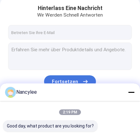
Hinterlass Eine Nachricht
Wir Werden Schnell Antworten
Fortsetzen
Nancylee
Haus
Unsere Kategorien
2:19 PM
Produkte
Good day, what product are you looking for?
Über uns