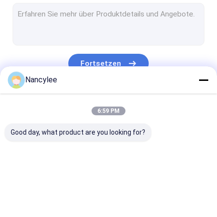
NAD+-Pulver
Tianeptine-Natrium
Lglutathionspulver
Fortsetzen
NMN-Pulver
Nancylee
Nootropics
Unsere Kategorien
6:59 PM
pharma API
Good day, what product are you looking for?
Kosmetik-Rohstoff
Naturkost-Zusatz
Phenibut-Pulver
GS-441524
Kupfertripeptid 1
Minoxidil-Pulv
Gewichtsverlust-Peptid