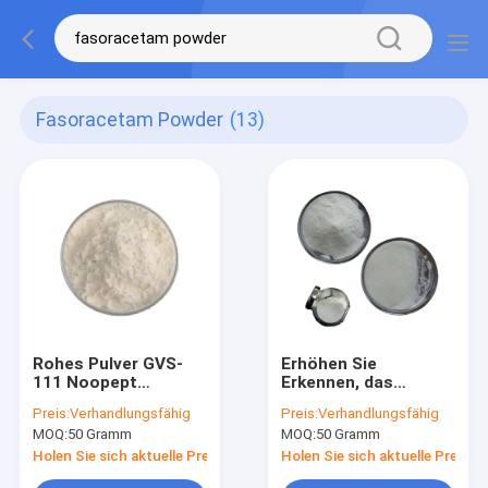
Fasoracetam Powder
(13)
Rohes Pulver GVS-
Erhöhen Sie
111 Noopept
Erkennen, das
Nootropics
natürliches
Preis:
Verhandlungsfähig
Preis:
Verhandlungsfähig
pulverisieren CAS
Nootropic 99% Alpha
MOQ:
50 Gramm
MOQ:
50 Gramm
157115-85-0
GPC Pulver 28319-
77-9 ergänzt
Holen Sie sich aktuelle Preis
Holen Sie sich aktuelle Preis