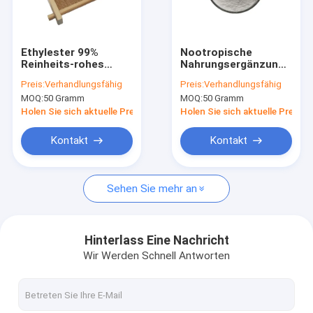
Fabrik-Ausflug
Qualitätskontrolle
Ethylester 99%
Nootropische
Reinheits-rohes
Nahrungsergänzungsmitt
Treten Sie mit uns in Verbindung
Pulver Tianeptine T-
Phenibut Faa HCl
Preis:
Verhandlungsfähig
Preis:
Verhandlungsfähig
STÜCK CAS 66981-
CAS 1078-21-3
MOQ:
50 Gramm
MOQ:
50 Gramm
77-9
Fordern Sie ein Zitat
Holen Sie sich aktuelle Preis
Holen Sie sich aktuelle Preis
Kontakt
Kontakt
GS-441524
Sehen Sie mehr an
Kupfertripeptid 1
Minoxidil-Pulver
Hinterlass Eine Nachricht
Wir Werden Schnell Antworten
Finasteridpulver
Bac-Wasser