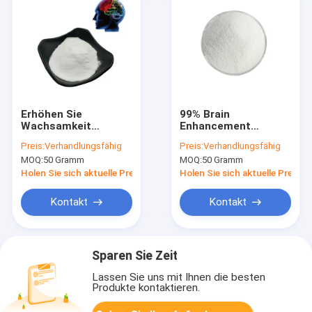
Erhöhen Sie
99% Brain
Wachsamkeit
Enhancement
Pramiracetam
medication
Preis:
Verhandlungsfähig
Preis:
Verhandlungsfähig
pulverisieren 99%
Nootropic Powder
MOQ:
50 Gramm
MOQ:
50 Gramm
68497-62-1
Aniracetam CAS
Pramistar
72432-10-1
Holen Sie sich aktuelle Preis
Holen Sie sich aktuelle Preis
Kontakt
Kontakt
Sparen Sie Zeit
Lassen Sie uns mit Ihnen die besten
Produkte kontaktieren.