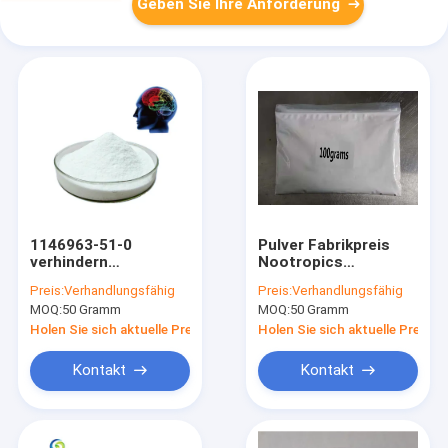
Geben Sie Ihre Anforderung
1146963-51-0
Pulver Fabrikpreis
verhindern
Nootropics
natürliches Pulver
Coluracetam CAS
Preis:
Verhandlungsfähig
Preis:
Verhandlungsfähig
Nootropics J-147
135463-81-9
MOQ:
50 Gramm
MOQ:
50 Gramm
Festlichkeits-senile
Coluracetam
Demenz
Holen Sie sich aktuelle Preis
Holen Sie sich aktuelle Preis
Kontakt
Kontakt