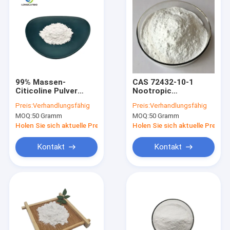
99% Massen-
CAS 72432-10-1
Citicoline Pulver
Nootropic
CDPC reines
Aniracetam
Preis:
Verhandlungsfähig
Preis:
Verhandlungsfähig
Nootropics 987-78-0
pulverisieren 99%
MOQ:
50 Gramm
MOQ:
50 Gramm
für Schlagmann
Reinheit
Parkinson
Holen Sie sich aktuelle Preis
Holen Sie sich aktuelle Preis
Kontakt
Kontakt
Haus
Produkte
Über uns