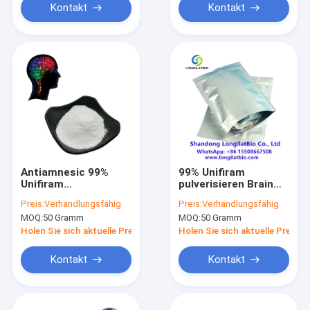
Kontakt
Kontakt
Antiamnesic 99%
99% Unifiram
Unifiram
pulverisieren Brain
pulverisieren Brain
Nootropics CAS
Preis:
Verhandlungsfähig
Preis:
Verhandlungsfähig
Nootropics CAS
272786-64-8
MOQ:
50 Gramm
MOQ:
50 Gramm
272786-64-8
Holen Sie sich aktuelle Preis
Holen Sie sich aktuelle Preis
Kontakt
Kontakt