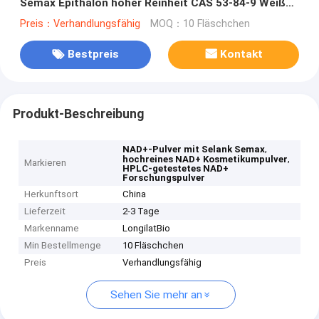
Semax Epithalon hoher Reinheit CAS 53-84-9 Weißes
Pulver HPLC getestet
Preis：Verhandlungsfähig
MOQ：10 Fläschchen
Bestpreis
Kontakt
Produkt-Beschreibung
,
NAD+-Pulver mit Selank Semax
,
hochreines NAD+ Kosmetikumpulver
Markieren
HPLC-getestetes NAD+
Forschungspulver
Herkunftsort
China
Lieferzeit
2-3 Tage
Markenname
LongilatBio
Min Bestellmenge
10 Fläschchen
Preis
Verhandlungsfähig
Sehen Sie mehr an