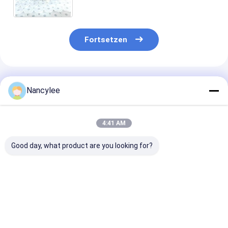
CAS 53-84-9 Weißes Pulver HPLC
getestet
Fortsetzen
Empfohlene Produkte
Nancylee
4:41 AM
Good day, what product are you looking for?
NAD+ lyophilisierte
Großhandel NAD+
Hochstabiles 
Fläschchen mit
500 mg 1000 mg
Injektionspulv
Epithalon Semax
Durchstechflaschen
mg 1000 mg
Snap-8 Cosmetic
Hohe Reinheit
gefriergetroc
Research Grade
Gefriergetrocknetes
Fläschchen fü
Bestpreis
Bestpreis
Bestprei
hochreinem
Coenzympulver für
zelluläre