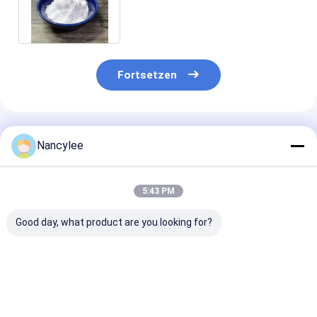
Vilazodone für Major
Depression
Fortsetzen
Empfohlene Produkte
Nancylee
5:43 PM
Good day, what product are you looking for?
Epithalon 10 mg
Epithalon-Peptid-
Hochreine Epi
Lyophilisiertes
Rohpulver für
Peptidpulver A
Peptidfläschchen
Langlebigkeitsforschung
Aging Forschu
Hochreine
Rohstoff CAS