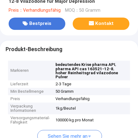
12-8 Vilazodone für Major Depression
Preis：Verhandlungsfähig
MOQ：50 Gramm
Bestpreis
Kontakt
Produkt-Beschreibung
,
bedeutendes Krise pharma API
,
pharma API cas 163521-12-8
Markieren
hoher Reinheitsgrad vilazodone
Pulver
Lieferzeit
2-3 Tage
Min Bestellmenge
50 Gramm
Preis
Verhandlungsfähig
Verpackung
1kg/Beutel
Informationen
Versorgungsmaterial-
100000 kg pro Monat
Fähigkeit
Sehen Sie mehr an