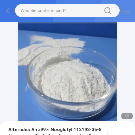
1
/
1
Alterndes Anti99% Nooglutyl 112193-35-8