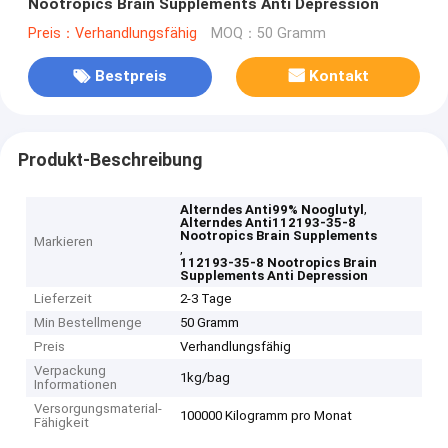
Nootropics Brain Supplements Anti Depression
Preis：Verhandlungsfähig
MOQ：50 Gramm
Bestpreis
Kontakt
Produkt-Beschreibung
,
Alterndes Anti99% Nooglutyl
Alterndes Anti112193-35-8
Nootropics Brain Supplements
Markieren
,
112193-35-8 Nootropics Brain
Supplements Anti Depression
Lieferzeit
2-3 Tage
Min Bestellmenge
50 Gramm
Preis
Verhandlungsfähig
Verpackung
1kg/bag
Informationen
Versorgungsmaterial-
100000 Kilogramm pro Monat
Fähigkeit