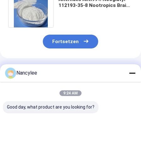
112193-35-8 Nootropics Brain
Supplements Anti Depression
Fortsetzen
Empfohlene Produkte
Nancylee
9:24 AM
Good day, what product are you looking for?
Top Quality
Supplement mit
99% Reinheit
Nootropics Idra21
Nervonsäurepulver
Nervoninsäure
Powder Raw
CAS 506-37-6 für
Alzheimer-Kra