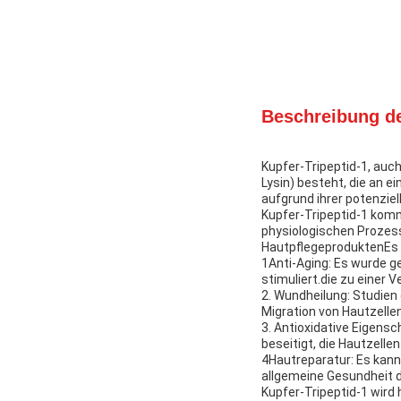
Beschreibung d
Kupfer-Tripeptid-1, auch
Lysin) besteht, die an e
aufgrund ihrer potenzi
Kupfer-Tripeptid-1 komm
physiologischen Prozess
HautpflegeproduktenEs 
1Anti-Aging: Es wurde ge
stimuliert.die zu einer V
2. Wundheilung: Studien
Migration von Hautzelle
3. Antioxidative Eigensc
beseitigt, die Hautzell
4Hautreparatur: Es kann 
allgemeine Gesundheit d
Kupfer-Tripeptid-1 wird