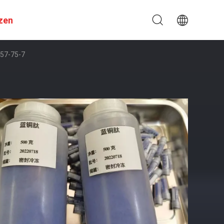
zen
557-75-7