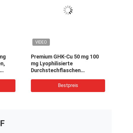
VIDEO
 mg
Premium GHK-Cu 50 mg 100
Anti
n,
mg Lyophilisierte
Cu-K
Durchstechflaschen
Kosm
Hochreine Kupferpeptid für
8903
kosmetische und
Bestpreis
Forschungsanwendungen
F