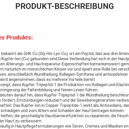
PRODUKT-BESCHREIBUNG
es Produkts:
 bekannt als GHK-Cu (Gly-His-Lys-Cu), ist ein Peptid, das aus drei Amino
in Kupfer-Ion (Cu) gebunden sind.Diese Verbindung hat sich in der Hau
ellen Alterungs- und Hautreparatur-Eigenschaften bemerkenswert gem
t natürlich im menschlichen Körper vor und spielt eine Rolle bei vers
en, einschließlich Wundheilung, Kollagen-Synthese und antioxidativer
wird angenommen, dass es mehrere Vorteile bietet:
zeigt, dass Kupfer-Tripeptid-1 die Produktion von Kollagen und Elastin
erringerung der Faltenbildung und feinen Linien führen.
 deuten darauf hin, dass Kupfer-Tripeptid-1 die Wundheilung beschleun
n fördert, Entzündungen reduziert und die Geweberegeneration verbes
haften: Das Kupfer-Ion in Copper Tripeptide-1 wirkt als Antioxidans, das
en schädigen und zum Altern und Schaden der Haut beitragen können.
helfen, die geschädigte Hautbarrierefunktion zu reparieren, die Feuch
er Haut zu verbessern.
 häufig in Hautpflegeformulierungen wie Seren, Cremes und Masken e