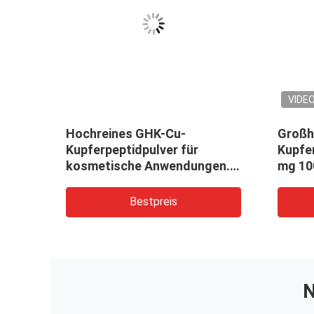
VIDE
Hochreines GHK-Cu-
Großh
ie
Kupferpeptidpulver für
Kupfe
kosmetische Anwendungen.
mg 10
dteil
Kupfertripeptid-1-Rohstoff,
Pulver
blauer Peptidbestandteil,
Hautp
Bestpreis
laues
stabile Qualität
N