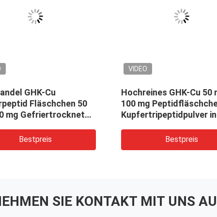
O
VIDEO
andel GHK-Cu
Hochreines GHK-Cu 50
rpeptid Fläschchen 50
100 mg Peptidfläschche
0 mg Gefriertrocknetes
Kupfertripeptidpulver in
 für
kosmetischer Qualität
flegeforschung
Bestpreis
Bestpreis
EHMEN SIE KONTAKT MIT UNS AU